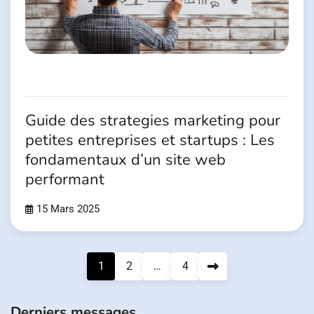
Guide des strategies marketing pour
petites entreprises et startups : Les
fondamentaux d’un site web
performant
15 Mars 2025
Pagination
1
2
…
4
des
publications
Derniers messages